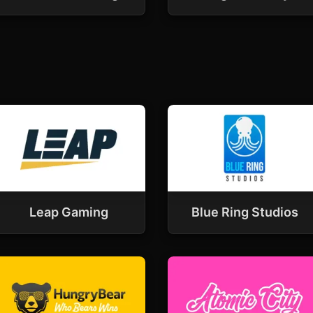
Leap Gaming
Blue Ring Studios