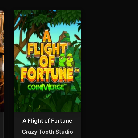
A Flight of Fortune
Crazy Tooth Studio