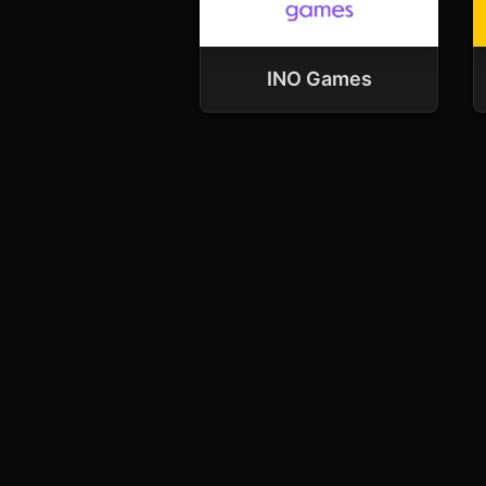
INO Games