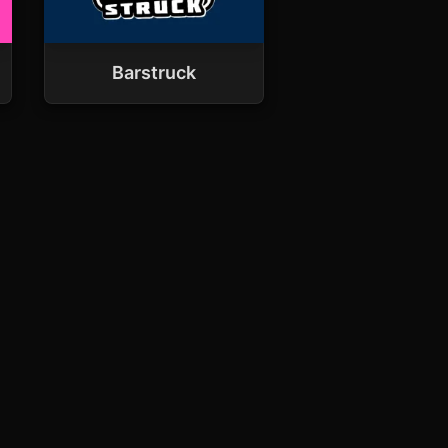
Barstruck